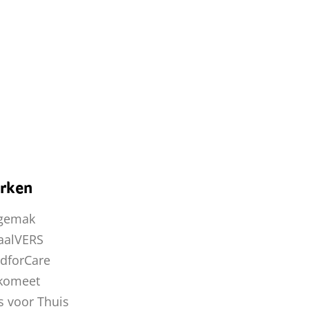
rken
gemak
aalVERS
dforCare
komeet
s voor Thuis