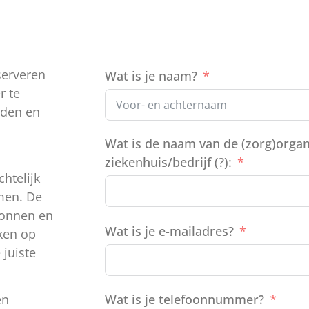
serveren
Wat is je naam?
r te
jden en
Wat is de naam van de (zorg)organ
ziekenhuis/bedrijf (?):
chtelijk
men. De
ronnen en
Wat is je e-mailadres?
uken op
 juiste
en
Wat is je telefoonnummer?