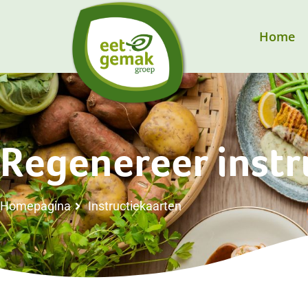
Home
Regenereer instr
Homepagina
Instructiekaarten