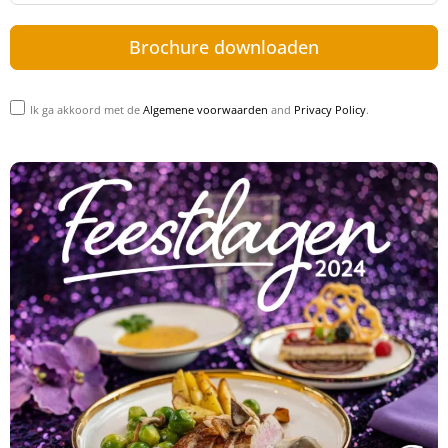
Brochure downloaden
Ik ga akkoord met de
Algemene voorwaarden
and
Privacy Policy
.